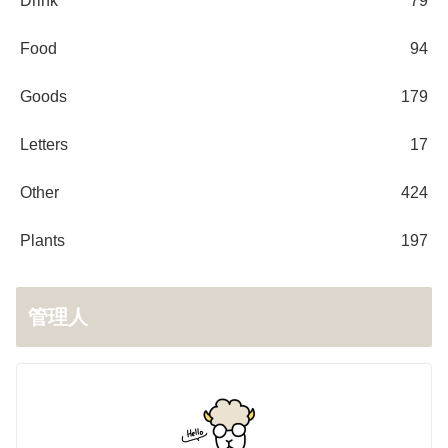
Drink
79
Food
94
Goods
179
Letters
17
Other
424
Plants
197
管理人