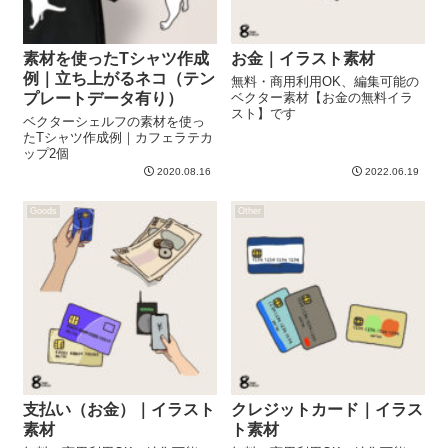
素材を使ったTシャツ作成
お金｜イラスト素材
例｜立ち上がるネコ（テン
無料・商用利用OK、編集可能の
プレートデータ有り）
ベクター素材【お金の無料イラ
スト】です
ベクターシェルフの素材を使っ
たTシャツ作成例｜カフェラテカ
ップ2個
2020.08.16
2022.06.19
Goods
Other
支払い（お金）｜イラスト
クレジットカード｜イラス
素材
ト素材