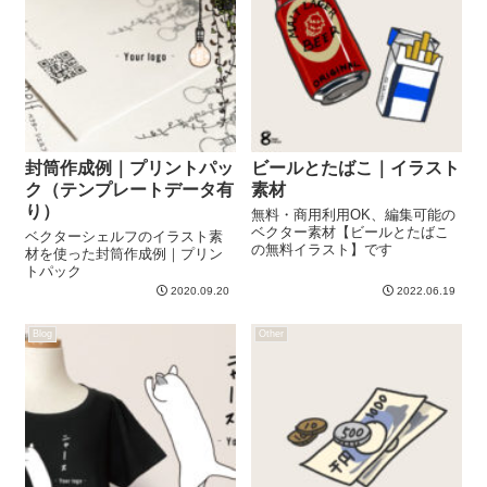
封筒作成例｜プリントパッ
ビールとたばこ｜イラスト
ク（テンプレートデータ有
素材
り）
無料・商用利用OK、編集可能の
ベクター素材【ビールとたばこ
ベクターシェルフのイラスト素
の無料イラスト】です
材を使った封筒作成例｜プリン
トパック
2020.09.20
2022.06.19
Blog
Other