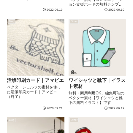
ョン支援ボードの無料テンプレ
ート】です
2022.06.19
2022.06.19
Blog
Other
活版印刷カード｜アマビエ
ワイシャツと靴下｜イラス
ト素材
ベクターシェルフの素材を使っ
た活版印刷カード｜アマビエ
無料・商用利用OK、編集可能の
（終了）
ベクター素材【ワイシャツと靴
下の無料イラスト】です
2020.09.21
2022.06.19
Blog
Other