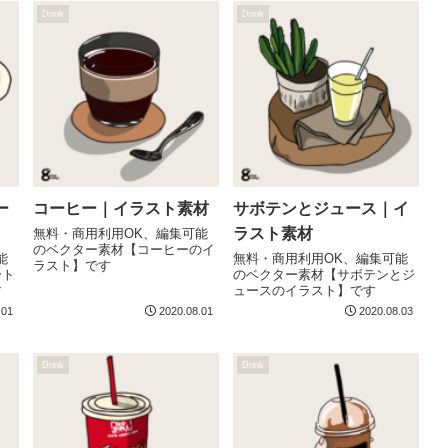
Drink
Drink
ー
コーヒー｜イラスト素材
サボテンとジュース｜イ
ラスト素材
無料・商用利用OK、編集可能
のベクター素材【コーヒーのイ
能
無料・商用利用OK、編集可能
ラスト】です
ート
のベクター素材【サボテンとジ
す
ュースのイラスト】です
.01
2020.08.01
2020.08.03
Drink
Drink