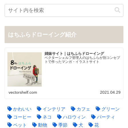
はちふらドローイング紹介
姉妹サイト｜はちふらドローイング
ベクターシェルフ管理人のはちふらが別コンセプ
トで作ったマンガ・イラストサイト
vectorshelf.com
2021.04.29
かわいい
インテリア
カフェ
グリーン
コーヒー
ネコ
ハロウィン
パーティ
ペット
動物
季節
犬
花