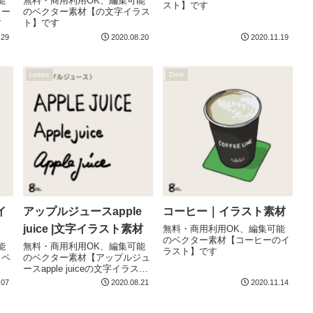
能
無料・商用利用OK、編集可能
スト】です
ロー
のベクター素材【の文字イラス
す
ト】です
.29
2020.08.20
2020.11.19
Letters
Drink
イ
アップルジュースapple
コーヒー｜イラスト素材
juice |文字イラスト素材
無料・商用利用OK、編集可能
のベクター素材【コーヒーのイ
能
無料・商用利用OK、編集可能
ラスト】です
ラペ
のベクター素材【アップルジュ
ースapple juiceの文字イラス
ト】です
.07
2020.08.21
2020.11.14