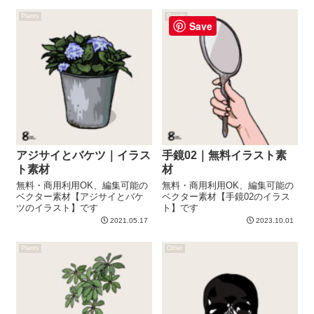
Plants
Goods
Save
アジサイとバケツ｜イラス
手鏡02｜無料イラスト素
ト素材
材
無料・商用利用OK、編集可能の
無料・商用利用OK、編集可能の
ベクター素材【アジサイとバケ
ベクター素材【手鏡02のイラス
ツのイラスト】です
ト】です
2021.05.17
2023.10.01
Plants
Other