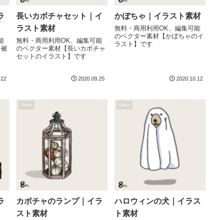
ラ
長いカボチャセット｜イ
かぼちゃ｜イラスト素材
ラスト素材
無料・商用利用OK、編集可能
のベクター素材【かぼちゃのイ
能
無料・商用利用OK、編集可能
ラスト】です
を被
のベクター素材【長いカボチャ
セットのイラスト】です
.22
2020.09.25
2020.10.12
Other
Other
ラ
カボチャのランプ｜イラ
ハロウィンの犬｜イラス
スト素材
ト素材