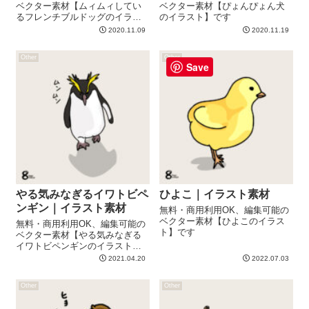
ベクター素材【ムィムィしてい
ベクター素材【ぴょんぴょん犬
るフレンチブルドッグのイラス
のイラスト】です
ト】です
2020.11.09
2020.11.19
Other
Other
Save
やる気みなぎるイワトビペ
ひよこ｜イラスト素材
ンギン｜イラスト素材
無料・商用利用OK、編集可能の
ベクター素材【ひよこのイラス
無料・商用利用OK、編集可能の
ト】です
ベクター素材【やる気みなぎる
イワトビペンギンのイラスト】
です
2021.04.20
2022.07.03
Other
Other