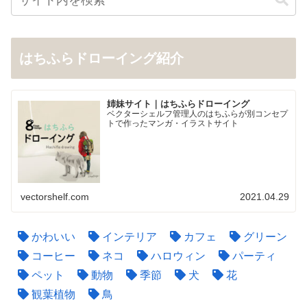
はちふらドローイング紹介
姉妹サイト｜はちふらドローイング
ベクターシェルフ管理人のはちふらが別コンセプ
トで作ったマンガ・イラストサイト
vectorshelf.com
2021.04.29
かわいい
インテリア
カフェ
グリーン
コーヒー
ネコ
ハロウィン
パーティ
ペット
動物
季節
犬
花
観葉植物
鳥