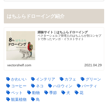
はちふらドローイング紹介
姉妹サイト｜はちふらドローイング
ベクターシェルフ管理人のはちふらが別コンセプ
トで作ったマンガ・イラストサイト
vectorshelf.com
2021.04.29
かわいい
インテリア
カフェ
グリーン
コーヒー
ネコ
ハロウィン
パーティ
ペット
動物
季節
犬
花
観葉植物
鳥