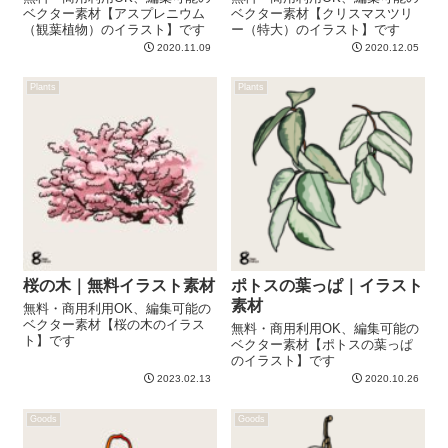
ベクター素材【アスプレニウム
ベクター素材【クリスマスツリ
（観葉植物）のイラスト】です
ー（特大）のイラスト】です
2020.11.09
2020.12.05
Plants
Plants
桜の木｜無料イラスト素材
ポトスの葉っぱ｜イラスト
素材
無料・商用利用OK、編集可能の
ベクター素材【桜の木のイラス
無料・商用利用OK、編集可能の
ト】です
ベクター素材【ポトスの葉っぱ
のイラスト】です
2023.02.13
2020.10.26
Goods
Goods