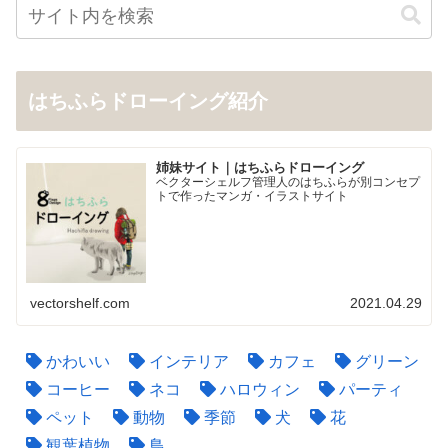
はちふらドローイング紹介
姉妹サイト｜はちふらドローイング
ベクターシェルフ管理人のはちふらが別コンセプ
トで作ったマンガ・イラストサイト
vectorshelf.com
2021.04.29
かわいい
インテリア
カフェ
グリーン
コーヒー
ネコ
ハロウィン
パーティ
ペット
動物
季節
犬
花
観葉植物
鳥