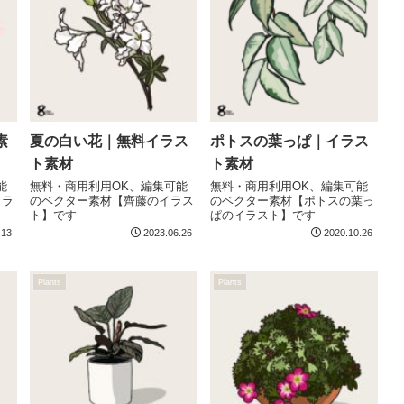
素
夏の白い花｜無料イラス
ポトスの葉っぱ｜イラス
ト素材
ト素材
能
無料・商用利用OK、編集可能
無料・商用利用OK、編集可能
イラ
のベクター素材【齊藤のイラス
のベクター素材【ポトスの葉っ
ト】です
ぱのイラスト】です
.13
2023.06.26
2020.10.26
Plants
Plants